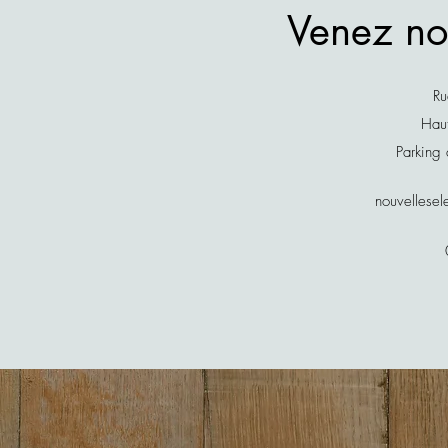
Venez nou
Ru
Hau
Parking 
nouvellese