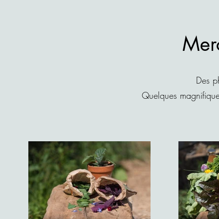
Merc
Des ph
Quelques magnifiqu